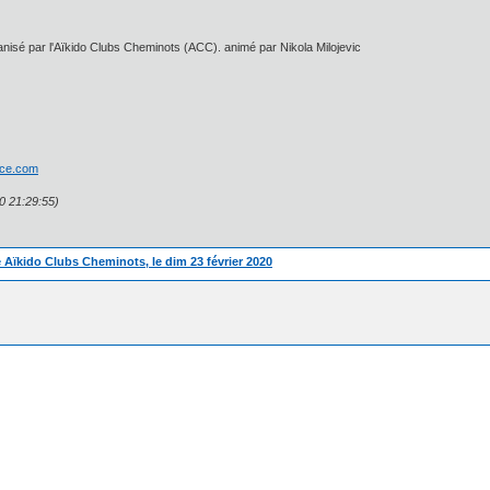
anisé par l'Aïkido Clubs Cheminots (ACC). animé par Nikola Milojevic
rice.com
20 21:29:55)
 Aïkido Clubs Cheminots, le dim 23 février 2020