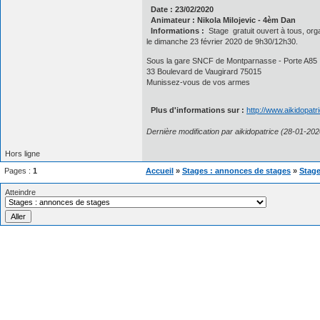
Date : 23/02/2020
Animateur : Nikola Milojevic - 4èm Dan
Informations :
Stage gratuit ouvert à tous, org
le dimanche 23 février 2020 de 9h30/12h30.
Sous la gare SNCF de Montparnasse - Porte A85
33 Boulevard de Vaugirard 75015
Munissez-vous de vos armes
Plus d'informations sur :
http://www.aikidopat
Dernière modification par aikidopatrice (28-01-20
Hors ligne
Pages :
1
Accueil
»
Stages : annonces de stages
»
Stage
Atteindre