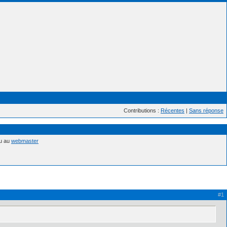
Contributions :
Récentes
|
Sans réponse
nu au
webmaster
#1