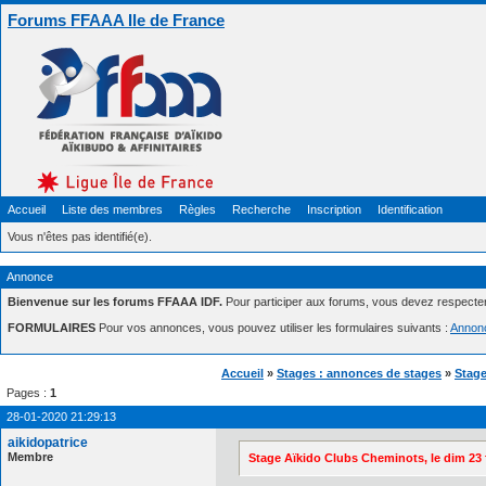
Forums FFAAA Ile de France
Accueil
Liste des membres
Règles
Recherche
Inscription
Identification
Vous n'êtes pas identifié(e).
Annonce
Bienvenue sur les forums FFAAA IDF.
Pour participer aux forums, vous devez respecte
FORMULAIRES
Pour vos annonces, vous pouvez utiliser les formulaires suivants :
Annon
Accueil
»
Stages : annonces de stages
»
Stage
Pages :
1
28-01-2020 21:29:13
aikidopatrice
Membre
Stage Aïkido Clubs Cheminots, le dim 23 