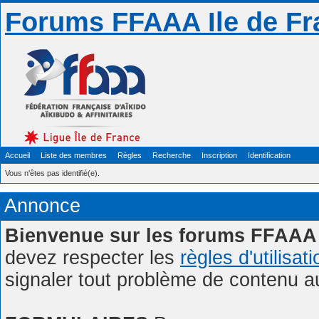
Forums FFAAA Ile de Fr
Accueil
Liste des membres
Règles
Recherche
Inscription
Identification
Vous n'êtes pas identifié(e).
Annonce
Bienvenue sur les forums FFAAA 
devez respecter les
règles d'utilisat
signaler tout problème de contenu 