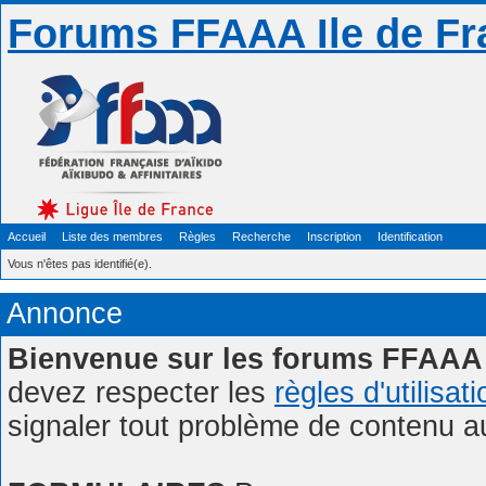
Forums FFAAA Ile de Fr
Accueil
Liste des membres
Règles
Recherche
Inscription
Identification
Vous n'êtes pas identifié(e).
Annonce
Bienvenue sur les forums FFAAA 
devez respecter les
règles d'utilisat
signaler tout problème de contenu 