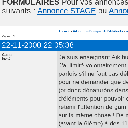
FORMULAIRES
Pour vos annonces,
suivants :
Annonce STAGE
ou
Anno
Accueil
»
Aïkibudo - Pratique de l'Aïkibudo
»
a
Pages :
1
22-11-2000 22:05:38
Guest
Je suis enseignant Aïkib
Invité
J'ai limité volontairemen
parfois s'il ne faut pas d
pour ne demander que de
(et donc dénaturées dans
d'éléments pour pouvoir 
retenir l'attention de ga
sur la même chose ! De m
(avant la 6ième) à des 1