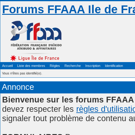
Forums FFAAA Ile de Fr
Accueil
Liste des membres
Règles
Recherche
Inscription
Identification
Vous n'êtes pas identifié(e).
Annonce
Bienvenue sur les forums FFAAA 
devez respecter les
règles d'utilisat
signaler tout problème de contenu 