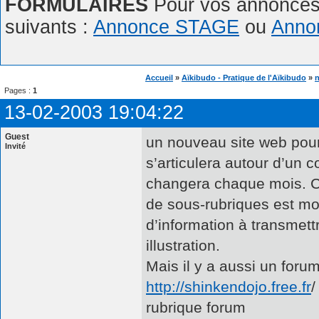
FORMULAIRES
Pour vos annonces,
suivants :
Annonce STAGE
ou
Anno
Accueil
»
Aïkibudo - Pratique de l'Aïkibudo
»
n
Pages :
1
13-02-2003 19:04:22
Guest
un nouveau site web pour 
Invité
s’articulera autour d’un 
changera chaque mois. C’e
de sous-rubriques est mod
d’information à transmettr
illustration.
Mais il y a aussi un foru
http://shinkendojo.free.fr
/
rubrique forum