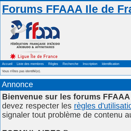
Forums FFAAA Ile de Fr
Accueil
Liste des membres
Règles
Recherche
Inscription
Identification
Vous n'êtes pas identifié(e).
Annonce
Bienvenue sur les forums FFAAA 
devez respecter les
règles d'utilisat
signaler tout problème de contenu 