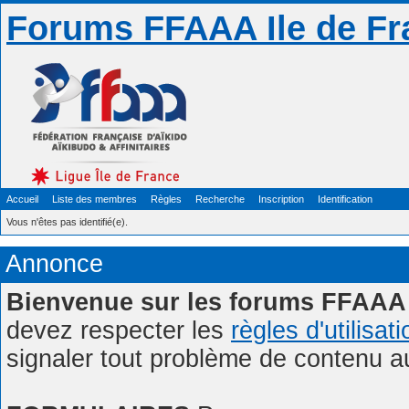
Forums FFAAA Ile de Fr
Accueil
Liste des membres
Règles
Recherche
Inscription
Identification
Vous n'êtes pas identifié(e).
Annonce
Bienvenue sur les forums FFAAA 
devez respecter les
règles d'utilisat
signaler tout problème de contenu 