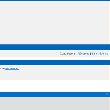
Contributions :
Récentes
|
Sans réponse
nu au
webmaster
#1