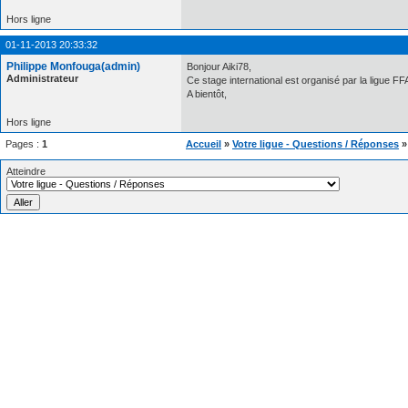
Hors ligne
01-11-2013 20:33:32
Philippe Monfouga(admin)
Bonjour Aiki78,
Administrateur
Ce stage international est organisé par la ligue FF
A bientôt,
Hors ligne
Pages :
1
Accueil
»
Votre ligue - Questions / Réponses
Atteindre