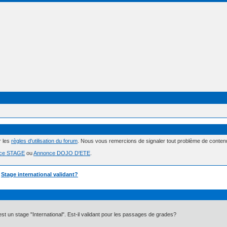
r les
règles d'utilisation du forum
. Nous vous remercions de signaler tout problème de conte
ce STAGE
ou
Annonce DOJO D'ETE
.
»
Stage international validant?
est un stage "International". Est-il validant pour les passages de grades?