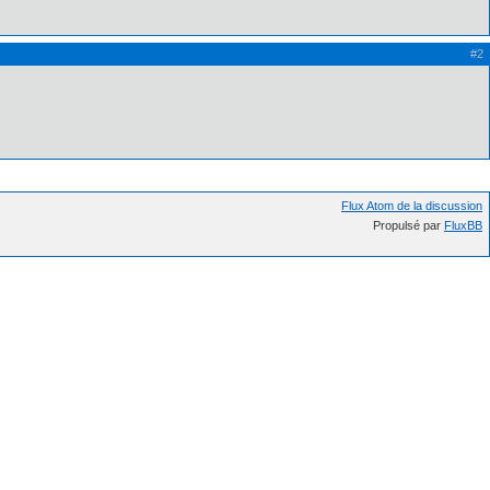
#2
Flux Atom de la discussion
Propulsé par
FluxBB