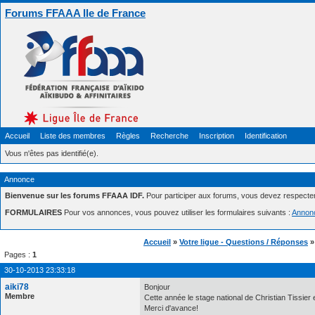
Forums FFAAA Ile de France
Accueil
Liste des membres
Règles
Recherche
Inscription
Identification
Vous n'êtes pas identifié(e).
Annonce
Bienvenue sur les forums FFAAA IDF.
Pour participer aux forums, vous devez respecte
FORMULAIRES
Pour vos annonces, vous pouvez utiliser les formulaires suivants :
Annon
Accueil
»
Votre ligue - Questions / Réponses
Pages :
1
30-10-2013 23:33:18
aiki78
Bonjour
Membre
Cette année le stage national de Christian Tissier 
Merci d'avance!