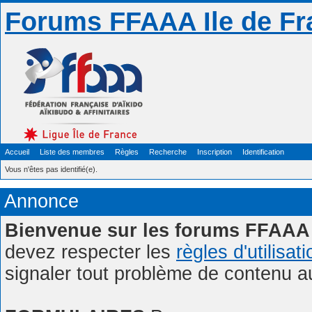
Forums FFAAA Ile de Fr
Accueil
Liste des membres
Règles
Recherche
Inscription
Identification
Vous n'êtes pas identifié(e).
Annonce
Bienvenue sur les forums FFAAA 
devez respecter les
règles d'utilisat
signaler tout problème de contenu 