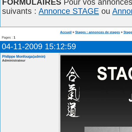
FORMULAIRES
Pour vos annonces,
suivants :
Annonce STAGE
ou
Anno
Accueil
»
Stages : annonces de stages
»
Stage
Pages :
1
04-11-2009 15:12:59
Philippe Monfouga(admin)
Administrateur