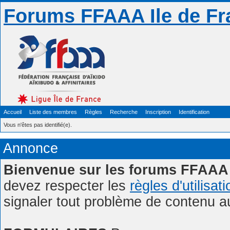
Forums FFAAA Ile de Fr
Accueil
Liste des membres
Règles
Recherche
Inscription
Identification
Vous n'êtes pas identifié(e).
Annonce
Bienvenue sur les forums FFAAA 
devez respecter les
règles d'utilisat
signaler tout problème de contenu 