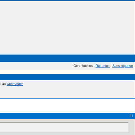
Contributions :
Récentes
|
Sans réponse
nu au
webmaster
#1