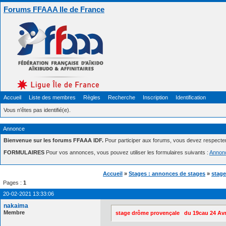
Forums FFAAA Ile de France
Accueil
Liste des membres
Règles
Recherche
Inscription
Identification
Vous n'êtes pas identifié(e).
Annonce
Bienvenue sur les forums FFAAA IDF.
Pour participer aux forums, vous devez respecte
FORMULAIRES
Pour vos annonces, vous pouvez utiliser les formulaires suivants :
Annon
Accueil
»
Stages : annonces de stages
»
stage
Pages :
1
20-02-2021 13:33:06
nakaima
Membre
stage drôme provençale du 19cau 24 Avr