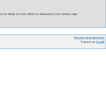
les détails sur le lien affiche ou aikidoparis13.com rubrique stage
Flux Atom de la discussion
Propulsé par
FluxBB