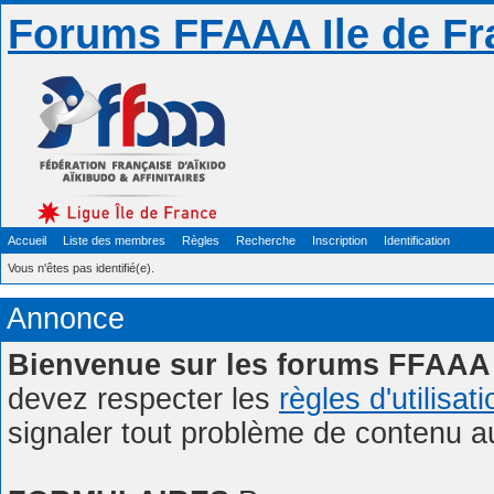
Forums FFAAA Ile de Fr
Accueil
Liste des membres
Règles
Recherche
Inscription
Identification
Vous n'êtes pas identifié(e).
Annonce
Bienvenue sur les forums FFAAA 
devez respecter les
règles d'utilisat
signaler tout problème de contenu 