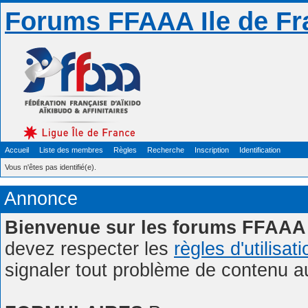
Forums FFAAA Ile de Fr
Accueil
Liste des membres
Règles
Recherche
Inscription
Identification
Vous n'êtes pas identifié(e).
Annonce
Bienvenue sur les forums FFAAA 
devez respecter les
règles d'utilisat
signaler tout problème de contenu 