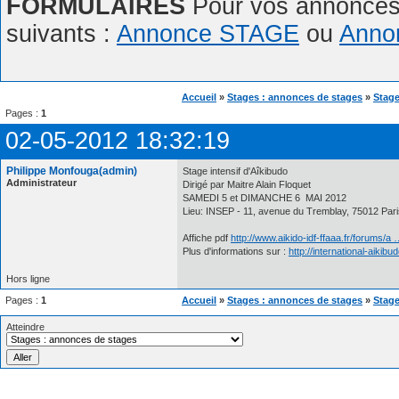
FORMULAIRES
Pour vos annonces,
suivants :
Annonce STAGE
ou
Anno
Accueil
»
Stages : annonces de stages
»
Stage
Pages :
1
02-05-2012 18:32:19
Philippe Monfouga(admin)
Stage intensif d'Aîkibudo
Administrateur
Dirigé par Maitre Alain Floquet
SAMEDI 5 et DIMANCHE 6 MAI 2012
Lieu: INSEP - 11, avenue du Tremblay, 75012 Pari
Affiche pdf
http://www.aikido-idf-ffaaa.fr/forums/
Plus d'informations sur :
http://international-aikibu
Hors ligne
Pages :
1
Accueil
»
Stages : annonces de stages
»
Stage
Atteindre