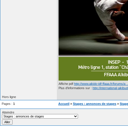
Affiche pdf
http://www.aikido-idf-ffaaa.fr/forums/
Plus d'informations sur :
http://international-aikibu
Hors ligne
Pages :
1
Accueil
»
Stages : annonces de stages
»
Stage
Atteindre