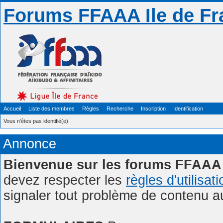
Forums FFAAA Ile de Fr
Accueil
Liste des membres
Règles
Recherche
Inscription
Identification
Vous n'êtes pas identifié(e).
Annonce
Bienvenue sur les forums FFAAA 
devez respecter les
règles d'utilisat
signaler tout problème de contenu 