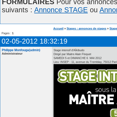
FORMULAIRES
Pour vos annonces,
suivants :
Annonce STAGE
ou
Anno
Accueil
»
Stages : annonces de stages
»
Stage
Pages :
1
02-05-2012 18:32:19
Philippe Monfouga(admin)
Stage intensif d'Aîkibudo
Administrateur
Dirigé par Maitre Alain Floquet
SAMEDI 5 et DIMANCHE 6 MAI 2012
Lieu: INSEP - 11, avenue du Tremblay, 75012 Pari