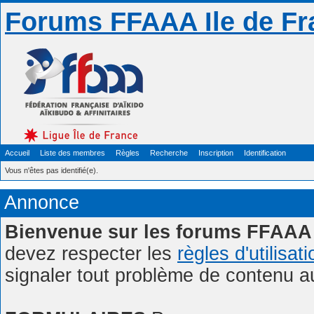
Forums FFAAA Ile de Fr
Accueil
Liste des membres
Règles
Recherche
Inscription
Identification
Vous n'êtes pas identifié(e).
Annonce
Bienvenue sur les forums FFAAA 
devez respecter les
règles d'utilisat
signaler tout problème de contenu 