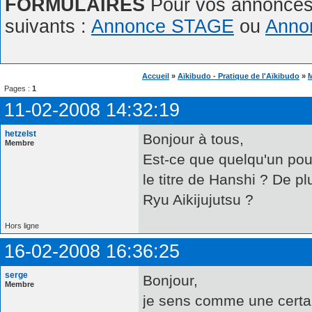
FORMULAIRES
Pour vos annonces,
suivants :
Annonce STAGE
ou
Anno
Accueil
»
Aïkibudo - Pratique de l'Aïkibudo
»
M
Pages :
1
11-02-2008 14:32:19
hetzelst
Bonjour à tous,
Membre
Est-ce que quelqu'un pour
le titre de Hanshi ? De pl
Ryu Aikijujutsu ?
Hors ligne
16-02-2008 16:36:25
serge
Bonjour,
Membre
je sens comme une certai