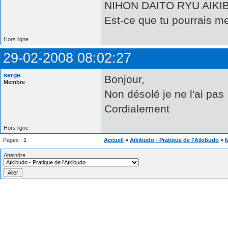
NIHON DAITO RYU AIKI
Est-ce que tu pourrais m
Hors ligne
29-02-2008 08:02:27
serge
Bonjour,
Membre
Non désolé je ne l'ai pas 
Cordialement
Hors ligne
Pages :
1
Accueil
»
Aïkibudo - Pratique de l'Aïkibudo
»
M
Atteindre