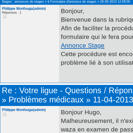
Stages : annonces de stages
»
§ Formulaire d'annonce de stages
»
28-05-2013 12:58:00
Philippe Monfouga(admin)
Bonjour,
Réponses : 1
Bienvenue dans la rubriq
Afin de faciliter la procé
formulaire qui le fera pou
Annonce Stage
Cette procédure est encor
problème lié à son utilisa
Re :
Votre ligue - Questions / Répo
»
Problèmes médicaux
»
11-04-2013
Philippe Monfouga(admin)
Bonjour Hugo,
Malheureusement, il n'exi
waza en examen de pass