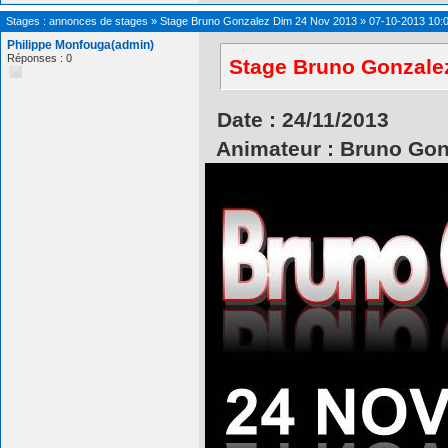
Stages : annonces de stages
»
Stage Bruno Gonzalez Dim 24 Nov 2013
»
07-10-2013 10:
Philippe Monfouga(admin)
Réponses : 0
Stage Bruno Gonzale
Date : 24/11/2013
Animateur : Bruno Gon