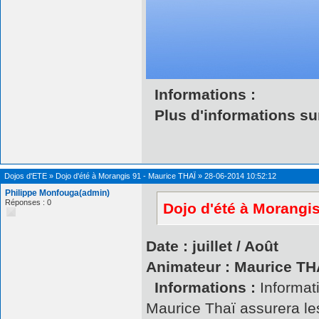
Informations :
Plus d'informations sur
Dojos d'ETE
»
Dojo d'été à Morangis 91 - Maurice THAÏ
»
28-06-2014 10:52:12
Philippe Monfouga(admin)
Réponses : 0
Dojo d'été à Morangis
Date : juillet / Août
Animateur : Maurice TH
Informations :
Informati
Maurice Thaï assurera les 