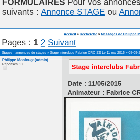
FORMULAIRES
Pour vos annonces,
suivants :
Annonce STAGE
ou
Anno
Accueil
»
Recherche
»
Messages de Philippe 
Pages :
1
2
Suivant
Stages : annonces de stages
»
Stage interclubs Fabrice CROIZE Le 11 mai 2015
»
08-05-
Philippe Monfouga(admin)
Réponses : 0
Stage interclubs Fab
Date : 11/05/2015
Animateur : Fabrice C