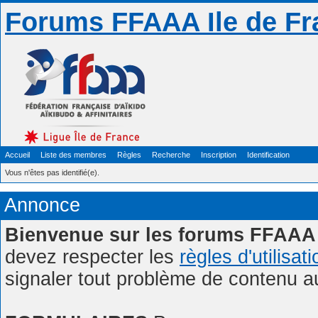
Forums FFAAA Ile de Fr
Accueil
Liste des membres
Règles
Recherche
Inscription
Identification
Vous n'êtes pas identifié(e).
Annonce
Bienvenue sur les forums FFAAA 
devez respecter les
règles d'utilisat
signaler tout problème de contenu 