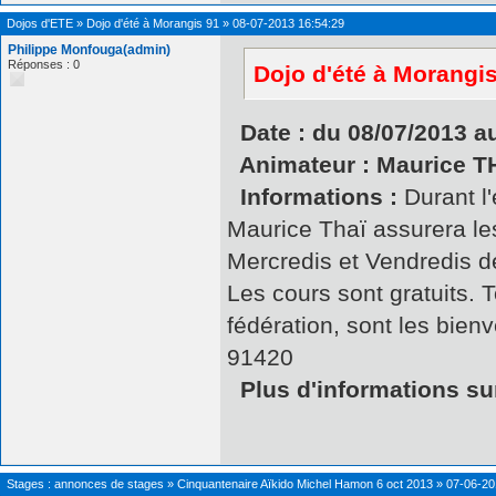
Dojos d'ETE
»
Dojo d'été à Morangis 91
»
08-07-2013 16:54:29
Philippe Monfouga(admin)
Réponses : 0
Dojo d'été à Morangi
Date : du 08/07/2013 au
Animateur : Maurice T
Informations :
Durant l'
Maurice Thaï assurera les
Mercredis et Vendredis d
Les cours sont gratuits. T
fédération, sont les bien
91420
Plus d'informations sur
Stages : annonces de stages
»
Cinquantenaire Aïkido Michel Hamon 6 oct 2013
»
07-06-20