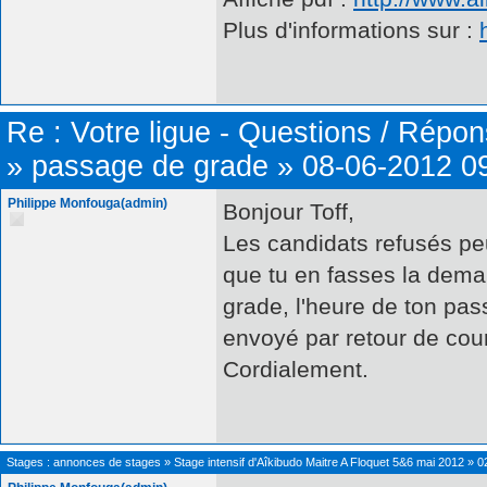
Plus d'informations sur :
Re :
Votre ligue - Questions / Répo
»
passage de grade
»
08-06-2012 0
Philippe Monfouga(admin)
Bonjour Toff,
Les candidats refusés peu
que tu en fasses la dema
grade, l'heure de ton pas
envoyé par retour de cour
Cordialement.
Stages : annonces de stages
»
Stage intensif d'Aîkibudo Maitre A Floquet 5&6 mai 2012
»
0