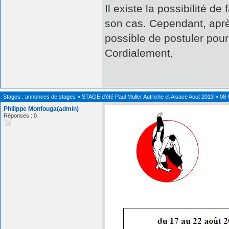
Il existe la possibilité 
son cas. Cependant, après 
possible de postuler pour
Cordialement,
Stages : annonces de stages
»
STAGE d'été Paul Muller Autriche et Alsace Aout 2013
»
08-
Philippe Monfouga(admin)
Réponses : 0